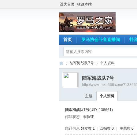
设为首页
收藏本站
首页
罗马协会斗鱼直播间
抖
陆军海战队7号
个人资料
陆军海战队7号
http://www.lmxh666.com/?13866
罗
›
›
主题
个人资料
陆军海战队7号
(UID: 138661)
邮箱状态
未验证
统计信息
好友数 1
|
回帖数 0
|
主题数 0