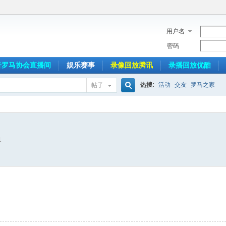
用户名
密码
音罗马协会直播间
娱乐赛事
录像回放腾讯
录播回放优酷
热搜:
活动
交友
罗马之家
帖子
搜
1
索