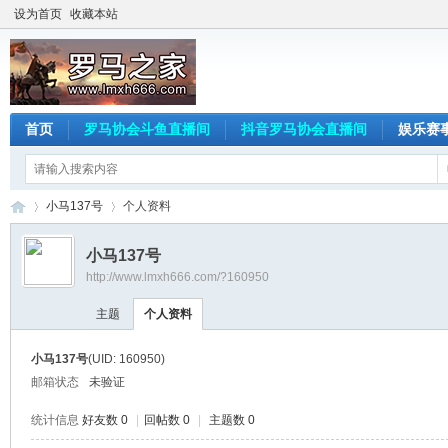
设为首页
收藏本站
首页
罗马协会斗鱼直播间
抖音罗马协会直播间
娱乐赛
小马137号
个人资料
小马137号
http://www.lmxh666.com/?160950
罗
›
›
主题
个人资料
小马137号
(UID: 160950)
邮箱状态
未验证
统计信息
好友数 0
|
回帖数 0
|
主题数 0