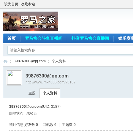
设为首页
收藏本站
首页
罗马协会斗鱼直播间
抖音罗马协会直播间
娱乐赛
39876300@qq.com
个人资料
39876300@qq.com
http://www.lmxh666.com/?3187
罗
›
›
主题
个人资料
39876300@qq.com
(UID: 3187)
邮箱状态
未验证
统计信息
好友数 0
|
回帖数 6
|
主题数 0