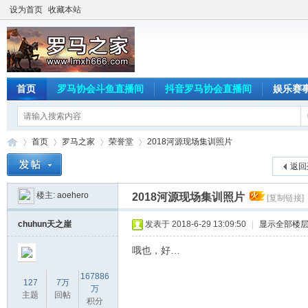
设为首页
收藏本站
首页
罗马协会斗鱼直播间
抖音罗马协会直播间
娱乐赛
首页
罗马之家
荣誉堂
2018河源现场集训照片
返回
楼主:
aoehero
2018河源现场集训照片
[复制链接]
罗
»
›
›
›
chuhun天之崖
发表于 2018-6-29 13:09:50
|
显示全部楼
哦也，好…
167886
127
7万
万
主题
回帖
积分