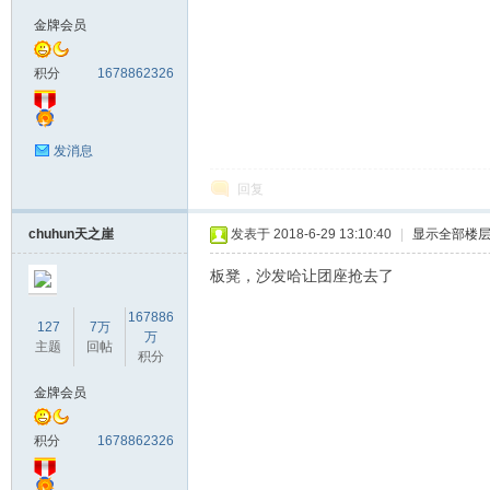
金牌会员
马
积分
1678862326
发消息
回复
chuhun天之崖
发表于 2018-6-29 13:10:40
|
显示全部楼
之
板凳，沙发哈让团座抢去了
167886
127
7万
万
主题
回帖
积分
金牌会员
积分
1678862326
家