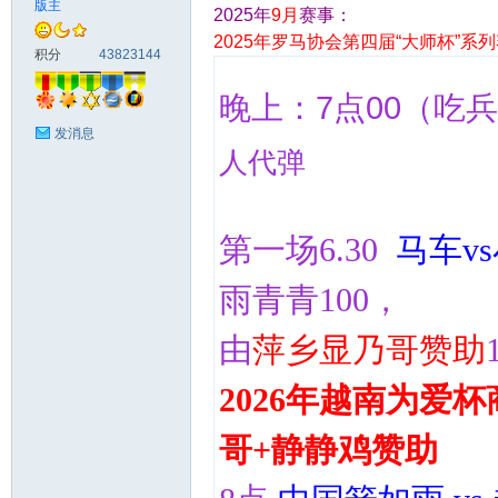
版主
2025年
9月
赛事：
2025年罗马协会第四届“大师杯”系
马
积分
43823144
晚上：
7点00
（
吃兵
发消息
人代弹
第一场6.30
马车v
之
雨青青100，
由
萍乡显乃哥赞助
2026年越南为爱
哥+静静鸡赞助
家