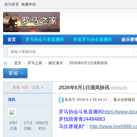
设为首页
收藏本站
首页
罗马协会斗鱼直播间
抖音罗马协会直播间
娱乐赛
首页
罗马之家
疯狂灌水
2026年6月1日清风快讯
2026年6月1日清风快讯
查看:
409
|
回复:
4
[复制链接]
罗
»
›
›
›
清风
发表于 2026-6-1 06:44:11
|
显示全部楼层
罗马协会斗鱼直播间
https://www.do
罗
找雨青青24484863
2597
2713
4382万
马比赛规则“：
http://www.lmxh666.c
主题
回帖
积分