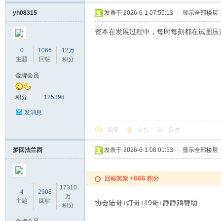
yh08315
发表于 2026-6-1 07:55:13
|
显示全部楼层
资本在发展过程中，每时每刻都在试图压
0
1066
12万
主题
回帖
积分
金牌会员
积分
125398
发消息
回复
支持
反对
梦回法兰西
发表于 2026-6-1 08:01:53
|
显示全部楼层
+666
回帖奖励
积分
17310
4
2908
万
主题
回帖
协会陆哥+灯哥+19哥+静静鸡赞助
积分