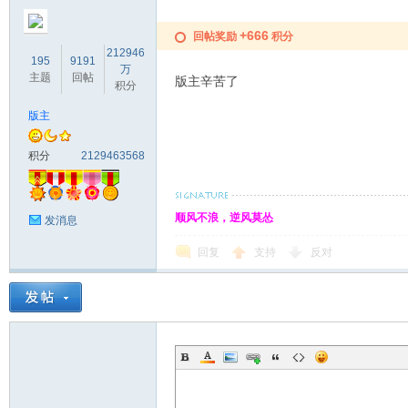
+666
回帖奖励
积分
212946
195
9191
万
主题
回帖
版主辛苦了
积分
版主
积分
2129463568
顺风不浪，逆风莫怂
发消息
回复
支持
反对