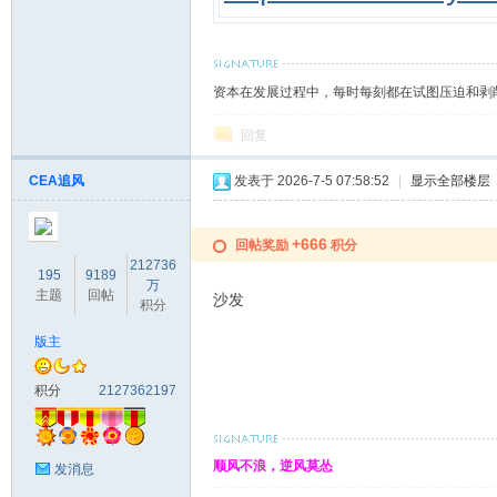
资本在发展过程中，每时每刻都在试图压迫和剥
回复
CEA追风
发表于 2026-7-5 07:58:52
|
显示全部楼层
+666
回帖奖励
积分
212736
195
9189
万
主题
回帖
沙发
积分
版主
积分
2127362197
顺风不浪，逆风莫怂
发消息