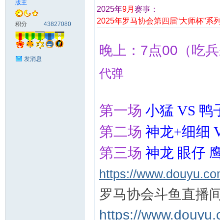
版主
2025年
9月
赛事：
2025年罗马协会第四届“大师杯”系
马
积分
43827080
晚上：
7点00
（
吃兵
发消息
代弹
第一场
小猛 VS 鸭
之
第二场
神龙+细细 
第三场
神龙 眼仔 
https://www.douyu.c
罗马协会斗鱼直播
https://www.douyu
家