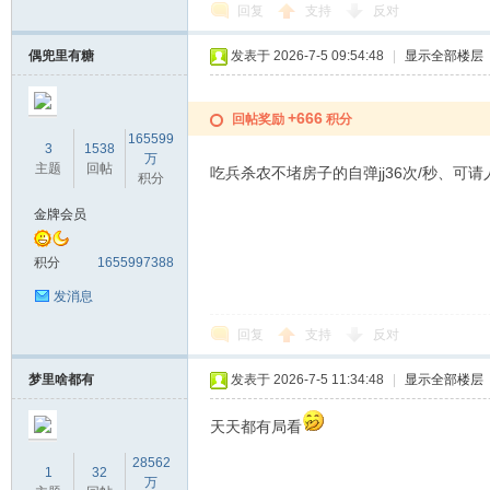
回复
支持
反对
偶兜里有糖
发表于 2026-7-5 09:54:48
|
显示全部楼层
+666
回帖奖励
积分
165599
3
1538
万
主题
回帖
吃兵杀农不堵房子的自弹jj36次/秒、可请
积分
金牌会员
积分
1655997388
发消息
回复
支持
反对
梦里啥都有
发表于 2026-7-5 11:34:48
|
显示全部楼层
天天都有局看
28562
1
32
万