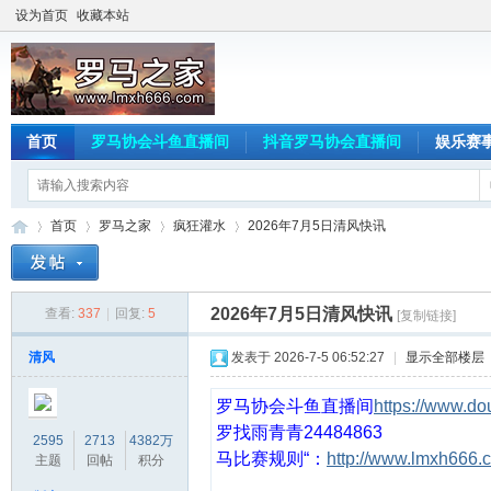
设为首页
收藏本站
首页
罗马协会斗鱼直播间
抖音罗马协会直播间
娱乐赛
首页
罗马之家
疯狂灌水
2026年7月5日清风快讯
2026年7月5日清风快讯
查看:
337
|
回复:
5
[复制链接]
罗
»
›
›
›
清风
发表于 2026-7-5 06:52:27
|
显示全部楼层
罗马协会斗鱼直播间
https://www.d
罗
找雨青青24484863
2595
2713
4382万
马比赛规则“：
http://www.lmxh666.
主题
回帖
积分