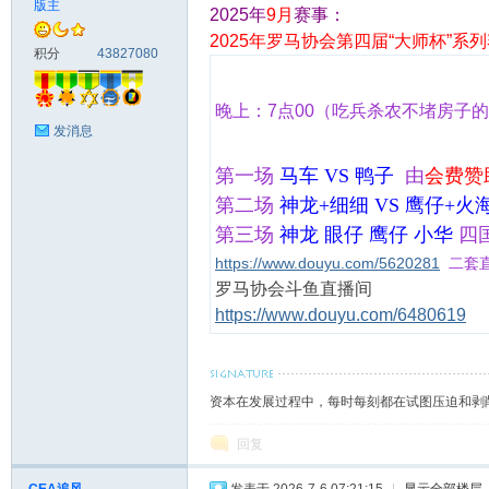
版主
2025年
9月
赛事：
2025年罗马协会第四届“大师杯”系
马
积分
43827080
晚上：
7点00
（
吃兵杀农不堵房子的
发消息
第一场
马车 VS 鸭子
由
会费赞
第二场
神龙+细细 VS 鹰仔+火
第三场
神龙 眼仔 鹰仔 小华
四
https://www.douyu.com/5620281
二套
之
罗马协会斗鱼直播间
https://www.douyu.com/6480619
资本在发展过程中，每时每刻都在试图压迫和剥
回复
家