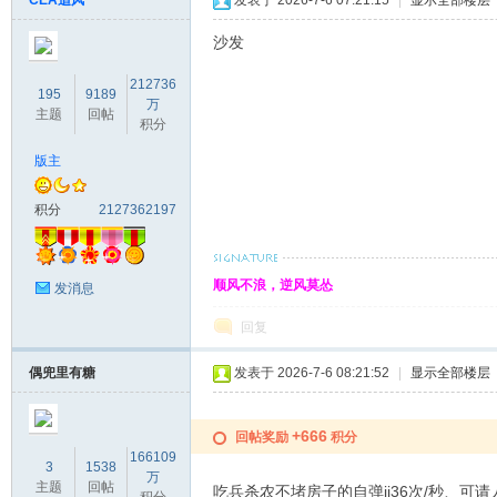
CEA追风
发表于 2026-7-6 07:21:15
|
显示全部楼层
沙发
212736
195
9189
万
主题
回帖
积分
版主
积分
2127362197
顺风不浪，逆风莫怂
发消息
回复
偶兜里有糖
发表于 2026-7-6 08:21:52
|
显示全部楼层
+666
回帖奖励
积分
166109
3
1538
万
主题
回帖
吃兵杀农不堵房子的自弹jj36次/秒、可请