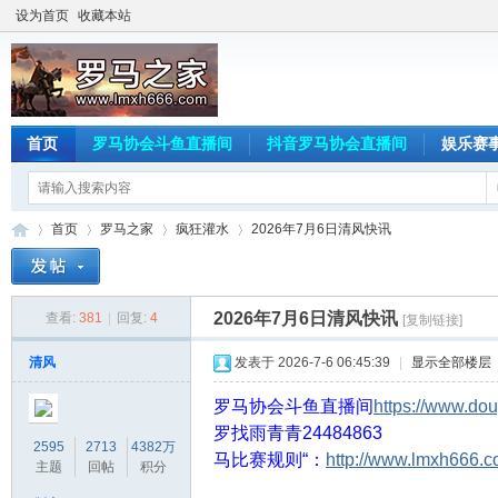
设为首页
收藏本站
首页
罗马协会斗鱼直播间
抖音罗马协会直播间
娱乐赛
首页
罗马之家
疯狂灌水
2026年7月6日清风快讯
2026年7月6日清风快讯
查看:
381
|
回复:
4
[复制链接]
罗
»
›
›
›
清风
发表于 2026-7-6 06:45:39
|
显示全部楼层
罗马协会斗鱼直播间
https://www.do
罗
找雨青青24484863
2595
2713
4382万
马比赛规则“：
http://www.lmxh666.c
主题
回帖
积分