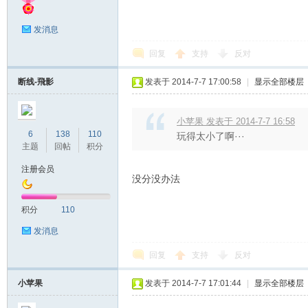
发消息
回复
支持
反对
断线-飛影
发表于 2014-7-7 17:00:58
|
显示全部楼层
小苹果 发表于 2014-7-7 16:58
6
138
110
玩得太小了啊···
主题
回帖
积分
注册会员
没分没办法
积分
110
发消息
回复
支持
反对
小苹果
发表于 2014-7-7 17:01:44
|
显示全部楼层