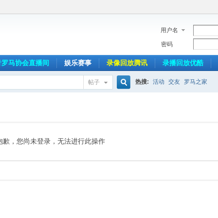
用户名
密码
音罗马协会直播间
娱乐赛事
录像回放腾讯
录播回放优酷
热搜:
活动
交友
罗马之家
帖子
搜
索
抱歉，您尚未登录，无法进行此操作