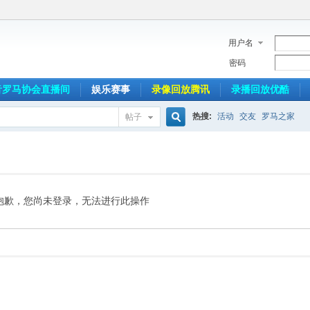
用户名
密码
音罗马协会直播间
娱乐赛事
录像回放腾讯
录播回放优酷
热搜:
活动
交友
罗马之家
帖子
搜
索
抱歉，您尚未登录，无法进行此操作