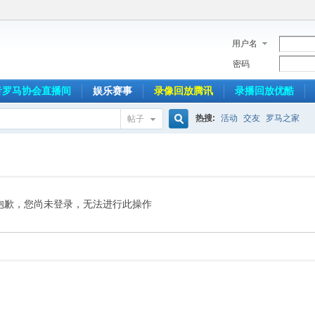
用户名
密码
音罗马协会直播间
娱乐赛事
录像回放腾讯
录播回放优酷
热搜:
活动
交友
罗马之家
帖子
搜
索
抱歉，您尚未登录，无法进行此操作