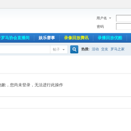
用户名
密码
音罗马协会直播间
娱乐赛事
录像回放腾讯
录播回放优酷
热搜:
活动
交友
罗马之家
帖子
搜
索
抱歉，您尚未登录，无法进行此操作