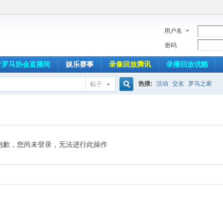
用户名
密码
音罗马协会直播间
娱乐赛事
录像回放腾讯
录播回放优酷
热搜:
活动
交友
罗马之家
帖子
搜
索
抱歉，您尚未登录，无法进行此操作