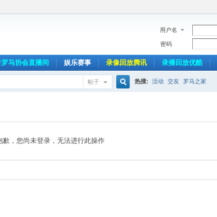
用户名
密码
音罗马协会直播间
娱乐赛事
录像回放腾讯
录播回放优酷
热搜:
活动
交友
罗马之家
帖子
搜
索
抱歉，您尚未登录，无法进行此操作