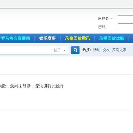
用户名
密码
音罗马协会直播间
娱乐赛事
录像回放腾讯
录播回放优酷
热搜:
活动
交友
罗马之家
帖子
搜
索
抱歉，您尚未登录，无法进行此操作