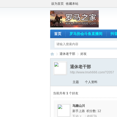
设为首页
收藏本站
首页
罗马协会斗鱼直播间
抖
退休老干部
好友
退休老干部
http://www.lmxh666.com/?2057
罗
›
›
主题
个人资料
当前共有
1
个好友
马踏山川
新手上路 积分数: 12
互动
|
收听TA