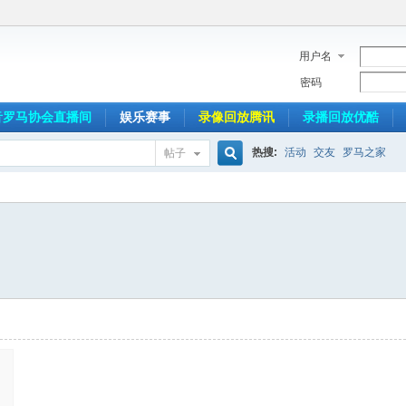
用户名
密码
音罗马协会直播间
娱乐赛事
录像回放腾讯
录播回放优酷
热搜:
活动
交友
罗马之家
帖子
搜
索