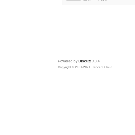
马
Powered by
Discuz!
X3.4
Copyright © 2001-2021, Tencent Cloud.
之
家