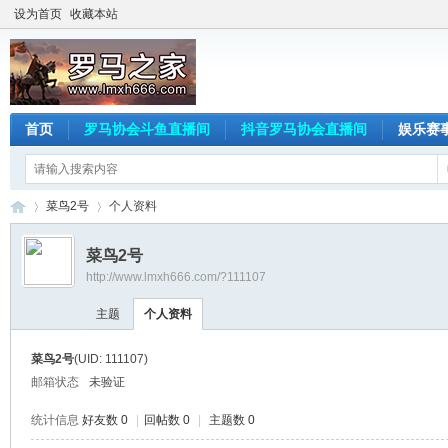
设为首页
收藏本站
首页
罗马协会斗鱼直播间
抖音罗马协会直播间
娱乐赛
菜鸟2号
个人资料
菜鸟2号
http://www.lmxh666.com/?111107
罗
›
›
主题
个人资料
菜鸟2号
(UID: 111107)
邮箱状态
未验证
统计信息
好友数 0
|
回帖数 0
|
主题数 0