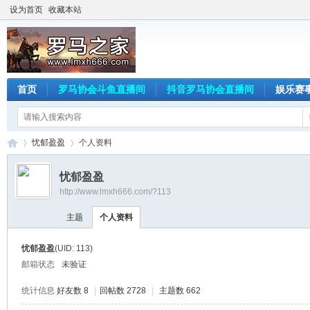
设为首页
收藏本站
首页
罗马协会斗鱼直播间
抖音罗马协会直播间
娱乐赛
忧郁盈盈
个人资料
忧郁盈盈
http://www.lmxh666.com/?113
罗
›
›
主题
个人资料
忧郁盈盈
(UID: 113)
邮箱状态
未验证
统计信息
好友数 8
|
回帖数 2728
|
主题数 662