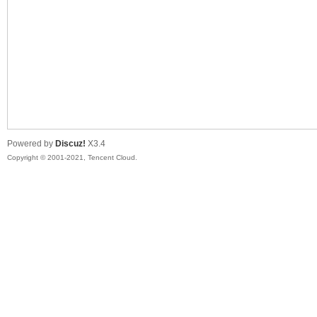
马
Powered by
Discuz!
X3.4
Copyright © 2001-2021, Tencent Cloud.
之
家