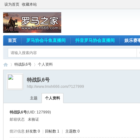
设为首页
收藏本站
首页
罗马协会斗鱼直播间
抖音罗马协会直播间
娱乐赛
特战队6号
个人资料
特战队6号
http://www.lmxh666.com/?127999
罗
›
›
主题
个人资料
特战队6号
(UID: 127999)
邮箱状态
未验证
统计信息
好友数 0
|
回帖数 1
|
主题数 0