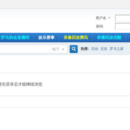
用户名
密码
音罗马协会直播间
娱乐赛事
录像回放腾讯
录播回放优酷
热搜:
活动
交友
罗马之家
帖子
搜
索
请先登录后才能继续浏览