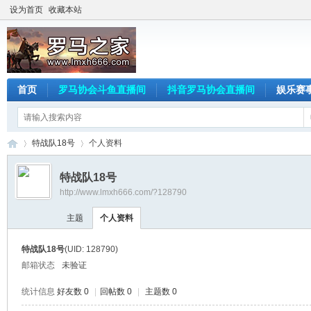
设为首页
收藏本站
首页
罗马协会斗鱼直播间
抖音罗马协会直播间
娱乐赛
特战队18号
个人资料
特战队18号
http://www.lmxh666.com/?128790
罗
›
›
主题
个人资料
特战队18号
(UID: 128790)
邮箱状态
未验证
统计信息
好友数 0
|
回帖数 0
|
主题数 0