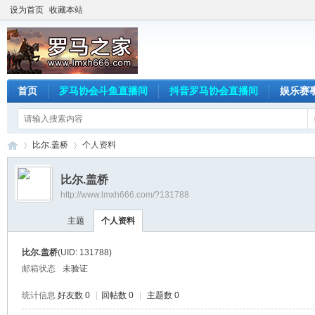
设为首页
收藏本站
首页
罗马协会斗鱼直播间
抖音罗马协会直播间
娱乐赛
比尔.盖桥
个人资料
比尔.盖桥
http://www.lmxh666.com/?131788
罗
›
›
主题
个人资料
比尔.盖桥
(UID: 131788)
邮箱状态
未验证
统计信息
好友数 0
|
回帖数 0
|
主题数 0