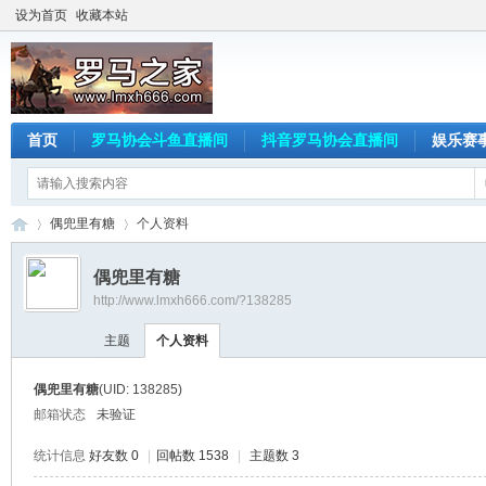
设为首页
收藏本站
首页
罗马协会斗鱼直播间
抖音罗马协会直播间
娱乐赛
偶兜里有糖
个人资料
偶兜里有糖
http://www.lmxh666.com/?138285
罗
›
›
主题
个人资料
偶兜里有糖
(UID: 138285)
邮箱状态
未验证
统计信息
好友数 0
|
回帖数 1538
|
主题数 3