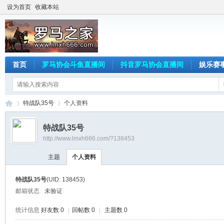
设为首页
收藏本站
首页
罗马协会斗鱼直播间
抖音罗马协会直播间
娱乐赛
特战队35号
个人资料
特战队35号
http://www.lmxh666.com/?138453
罗
›
›
主题
个人资料
特战队35号
(UID: 138453)
邮箱状态
未验证
统计信息
好友数 0
|
回帖数 0
|
主题数 0