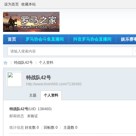
设为首页
收藏本站
首页
罗马协会斗鱼直播间
抖音罗马协会直播间
娱乐赛
特战队42号
个人资料
特战队42号
http://www.lmxh666.com/?138460
罗
›
›
主题
个人资料
特战队42号
(UID: 138460)
邮箱状态
未验证
统计信息
好友数 0
|
回帖数 0
|
主题数 0