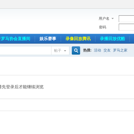
用户名
密码
音罗马协会直播间
娱乐赛事
录像回放腾讯
录播回放优酷
热搜:
活动
交友
罗马之家
帖子
搜
索
请先登录后才能继续浏览