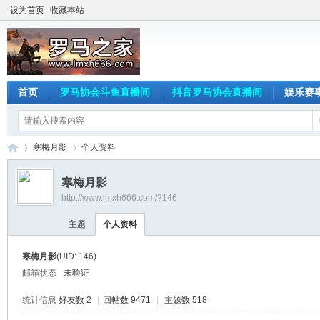
设为首页
收藏本站
首页
罗马协会斗鱼直播间
抖音罗马协会直播间
娱乐赛
寒梅月影
个人资料
寒梅月影
http://www.lmxh666.com/?146
罗
›
›
主题
个人资料
寒梅月影
(UID: 146)
邮箱状态
未验证
统计信息
好友数 2
|
回帖数 9471
|
主题数 518