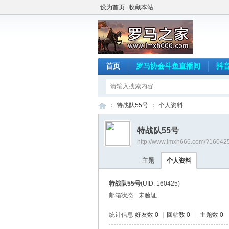
设为首页
收藏本站
首页
罗马协会斗鱼直播间
抖
特战队55号
个人资料
特战队55号
http://www.lmxh666.com/?16042
罗
›
›
主题
个人资料
特战队55号
(UID: 160425)
邮箱状态
未验证
统计信息
好友数 0
|
回帖数 0
|
主题数 0