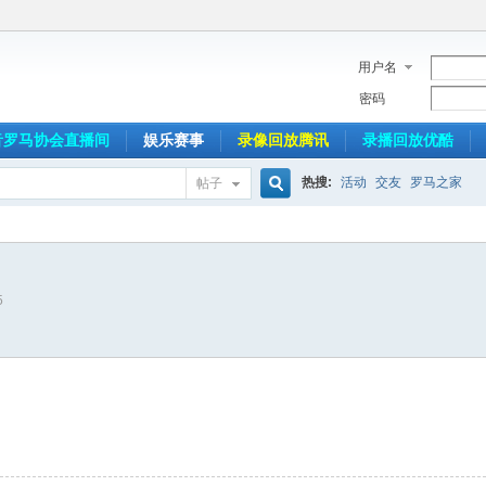
用户名
密码
音罗马协会直播间
娱乐赛事
录像回放腾讯
录播回放优酷
热搜:
活动
交友
罗马之家
帖子
搜
5
索