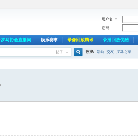
用户名
密码
音罗马协会直播间
娱乐赛事
录像回放腾讯
录播回放优酷
热搜:
活动
交友
罗马之家
帖子
搜
9
索