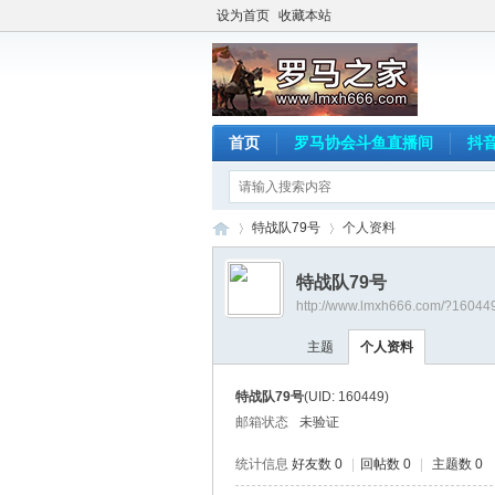
设为首页
收藏本站
首页
罗马协会斗鱼直播间
抖
特战队79号
个人资料
特战队79号
http://www.lmxh666.com/?16044
罗
›
›
主题
个人资料
特战队79号
(UID: 160449)
邮箱状态
未验证
统计信息
好友数 0
|
回帖数 0
|
主题数 0