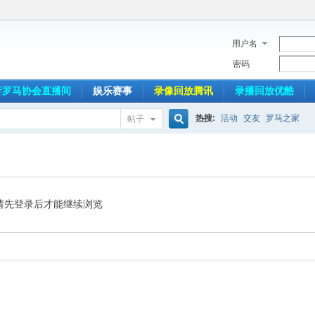
用户名
密码
音罗马协会直播间
娱乐赛事
录像回放腾讯
录播回放优酷
热搜:
活动
交友
罗马之家
帖子
搜
索
请先登录后才能继续浏览