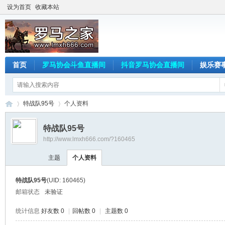
设为首页
收藏本站
首页
罗马协会斗鱼直播间
抖音罗马协会直播间
娱乐赛
特战队95号
个人资料
特战队95号
http://www.lmxh666.com/?160465
罗
›
›
主题
个人资料
特战队95号
(UID: 160465)
邮箱状态
未验证
统计信息
好友数 0
|
回帖数 0
|
主题数 0