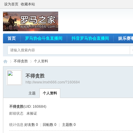
设为首页
收藏本站
首页
罗马协会斗鱼直播间
抖音罗马协会直播间
娱乐赛
不得贪胜
个人资料
不得贪胜
http://www.lmxh666.com/?160684
罗
›
›
主题
个人资料
不得贪胜
(UID: 160684)
邮箱状态
未验证
统计信息
好友数 0
|
回帖数 0
|
主题数 0