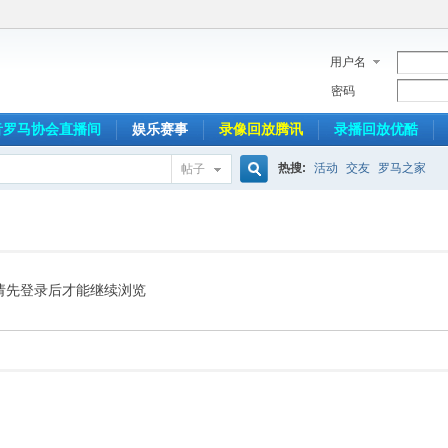
用户名
密码
音罗马协会直播间
娱乐赛事
录像回放腾讯
录播回放优酷
热搜:
活动
交友
罗马之家
帖子
搜
索
请先登录后才能继续浏览