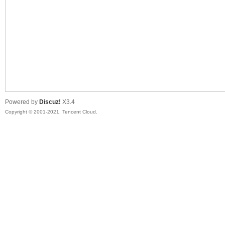
马
Powered by
Discuz!
X3.4
Copyright © 2001-2021, Tencent Cloud.
之
家