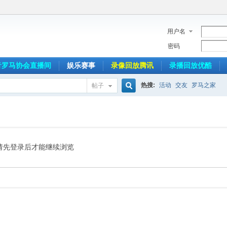
用户名
密码
音罗马协会直播间
娱乐赛事
录像回放腾讯
录播回放优酷
热搜:
活动
交友
罗马之家
帖子
搜
索
请先登录后才能继续浏览