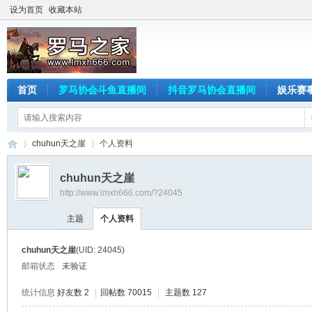
设为首页
收藏本站
首页
罗马协会斗鱼直播间
抖音罗马协会直播间
娱乐赛
chuhun天之崖
个人资料
chuhun天之崖
http://www.lmxh666.com/?24045
罗
›
›
主题
个人资料
chuhun天之崖
(UID: 24045)
邮箱状态
未验证
统计信息
好友数 2
|
回帖数 70015
|
主题数 127