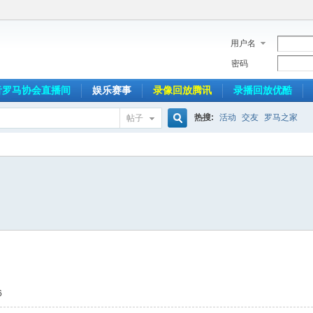
用户名
密码
音罗马协会直播间
娱乐赛事
录像回放腾讯
录播回放优酷
热搜:
活动
交友
罗马之家
帖子
搜
索
6