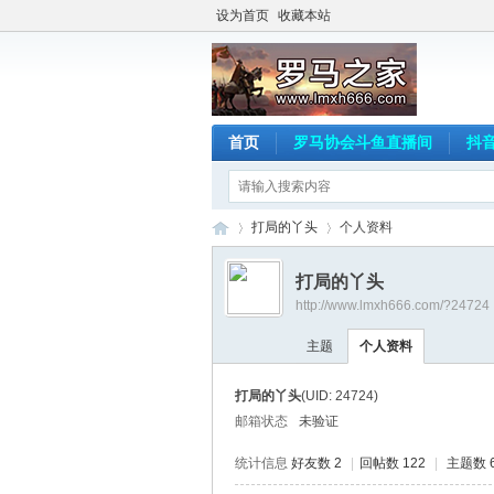
设为首页
收藏本站
首页
罗马协会斗鱼直播间
抖
打局的丫头
个人资料
打局的丫头
http://www.lmxh666.com/?24724
罗
›
›
主题
个人资料
打局的丫头
(UID: 24724)
邮箱状态
未验证
统计信息
好友数 2
|
回帖数 122
|
主题数 