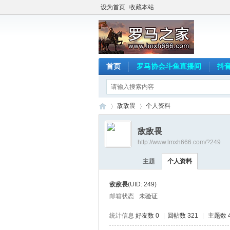
设为首页
收藏本站
首页
罗马协会斗鱼直播间
抖
敌敌畏
个人资料
敌敌畏
http://www.lmxh666.com/?249
罗
›
›
主题
个人资料
敌敌畏
(UID: 249)
邮箱状态
未验证
统计信息
好友数 0
|
回帖数 321
|
主题数 