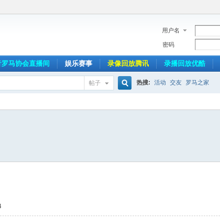
用户名
密码
音罗马协会直播间
娱乐赛事
录像回放腾讯
录播回放优酷
热搜:
活动
交友
罗马之家
帖子
搜
索
4