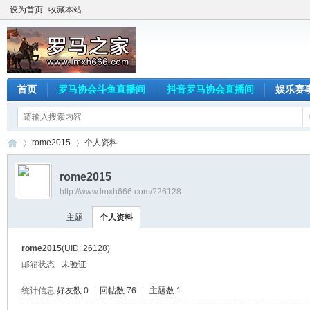
设为首页
收藏本站
首页
罗马协会斗鱼直播间
抖音罗马协会直播间
娱乐赛
rome2015
个人资料
rome2015
http://www.lmxh666.com/?26128
罗
›
›
主题
个人资料
rome2015
(UID: 26128)
邮箱状态
未验证
统计信息
好友数 0
|
回帖数 76
|
主题数 1