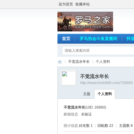
设为首页
收藏本站
首页
罗马协会斗鱼直播间
抖
不觉流水年长
个人资料
不觉流水年长
http://www.lmxh666.com/?26860
罗
›
›
主题
个人资料
不觉流水年长
(UID: 26860)
邮箱状态
未验证
统计信息
好友数 1
|
回帖数 22
|
主题数 8