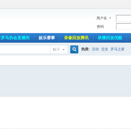
用户名
密码
音罗马协会直播间
娱乐赛事
录像回放腾讯
录播回放优酷
热搜:
活动
交友
罗马之家
帖子
搜
索