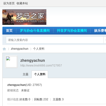
设为首页
收藏本站
首页
罗马协会斗鱼直播间
抖音罗马协会直播间
娱乐赛
zhengyachun
个人资料
zhengyachun
http://www.lmxh666.com/?27957
罗
›
›
主题
个人资料
zhengyachun
(UID: 27957)
邮箱状态
未验证
统计信息
好友数 0
|
回帖数 232
|
主题数 3