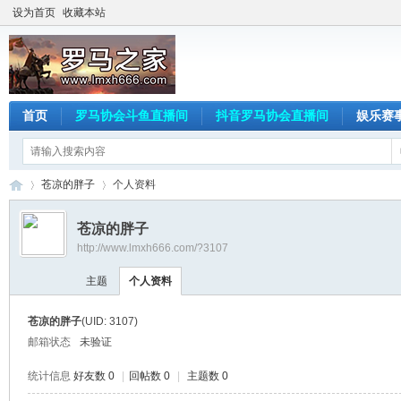
设为首页
收藏本站
首页
罗马协会斗鱼直播间
抖音罗马协会直播间
娱乐赛
苍凉的胖子
个人资料
苍凉的胖子
http://www.lmxh666.com/?3107
罗
›
›
主题
个人资料
苍凉的胖子
(UID: 3107)
邮箱状态
未验证
统计信息
好友数 0
|
回帖数 0
|
主题数 0