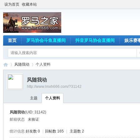
设为首页
收藏本站
首页
罗马协会斗鱼直播间
抖音罗马协会直播间
娱乐赛
风随我动
个人资料
风随我动
http://www.lmxh666.com/?31142
罗
›
›
主题
个人资料
风随我动
(UID: 31142)
邮箱状态
未验证
统计信息
好友数 0
|
回帖数 165
|
主题数 2