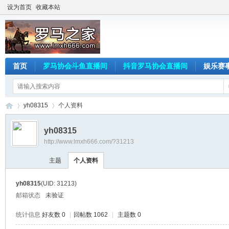
设为首页
收藏本站
首页
罗马协会斗鱼直播间
抖音罗马协会直播间
娱乐赛
yh08315
个人资料
yh08315
http://www.lmxh666.com/?31213
罗
›
›
主题
个人资料
yh08315
(UID: 31213)
邮箱状态
未验证
统计信息
好友数 0
|
回帖数 1062
|
主题数 0