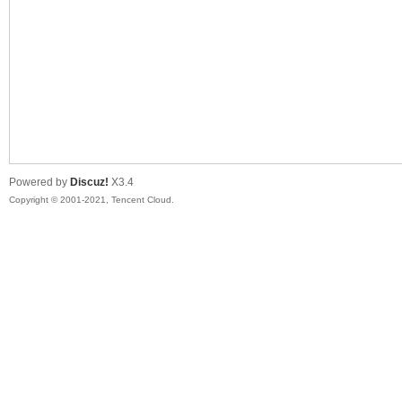
马
Powered by
Discuz!
X3.4
Copyright © 2001-2021, Tencent Cloud.
之
家