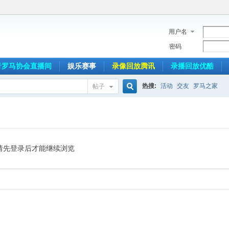
用户名
密码
音罗马协会直播间
娱乐赛事
录像回放腾讯
录播回放优酷
热搜:
活动
交友
罗马之家
帖子
搜
索
请先登录后才能继续浏览