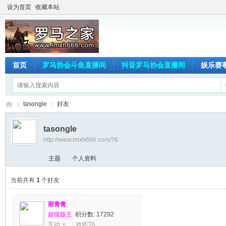
设为首页
收藏本站
首页
罗马协会斗鱼直播间
抖音罗马协会直播间
娱乐赛
tasongle
好友
tasongle
http://www.lmxh666.com/?6
罗
›
›
主题
个人资料
当前共有
1
个好友
雨青青
超级版主
积分数: 17292
互动
|
收听TA