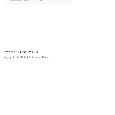
马
Powered by
Discuz!
X3.4
Copyright © 2001-2021, Tencent Cloud.
之
家