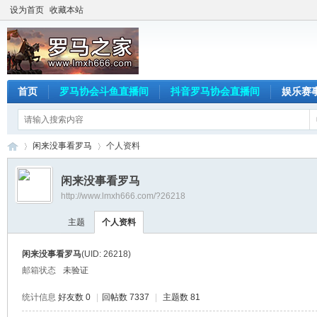
设为首页
收藏本站
首页
罗马协会斗鱼直播间
抖音罗马协会直播间
娱乐赛
闲来没事看罗马
个人资料
闲来没事看罗马
http://www.lmxh666.com/?26218
罗
›
›
主题
个人资料
闲来没事看罗马
(UID: 26218)
邮箱状态
未验证
统计信息
好友数 0
|
回帖数 7337
|
主题数 81