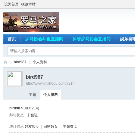
设为首页
收藏本站
首页
罗马协会斗鱼直播间
抖音罗马协会直播间
娱乐赛
bird987
个人资料
bird987
http://www.lmxh666.com/?214
罗
›
›
主题
个人资料
bird987
(UID: 214)
邮箱状态
未验证
统计信息
好友数 0
|
回帖数 5
|
主题数 1